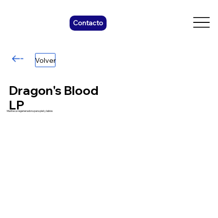
Contacto
Volver
Dragon's Blood
LP
Manteca regeneradora para piel y labios