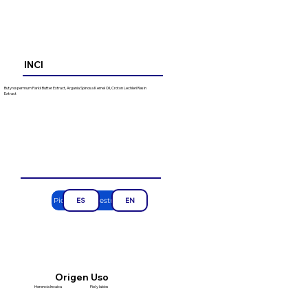
INCI
Butyrospermum Parkii Butter Extract, Argania Spinosa Kernel Oil, Croton Lechleri Resin
Extract
Pide una muestra
ES
EN
Uso
Origen
Herencia Incaica
Piel y labios