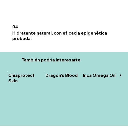
04
Hidratante natural, con eficacia epigenética
probada.
También podría interesarte
Chiaprotect
Dragon's Blood
Inca Omega Oil
Ome
Skin