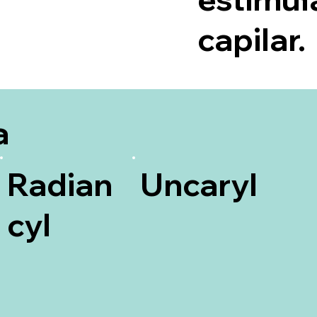
capilar.
a
Radian
Uncaryl
cyl