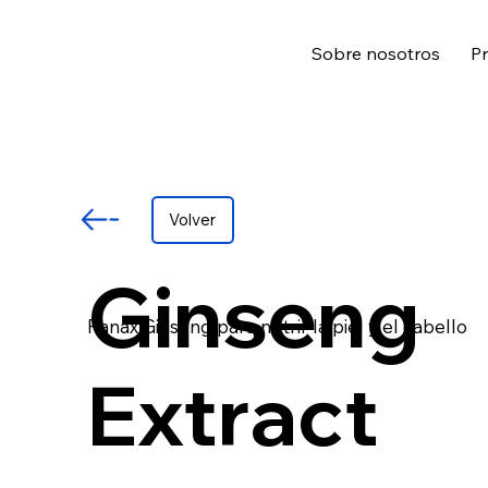
Sobre nosotros
Pr
Volver
Ginseng
Panax Ginseng para nutrir la piel y el cabello
Extract