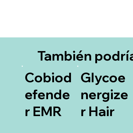
También podrí
interesarte
Cobiod
Glycoe
efende
nergize
r EMR
r Hair