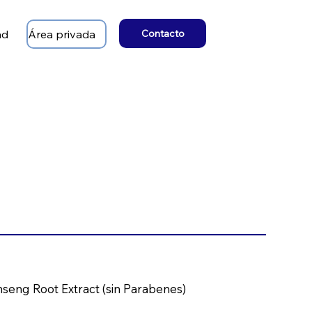
ad
Área privada
Contacto
nseng Root Extract (sin Parabenes)