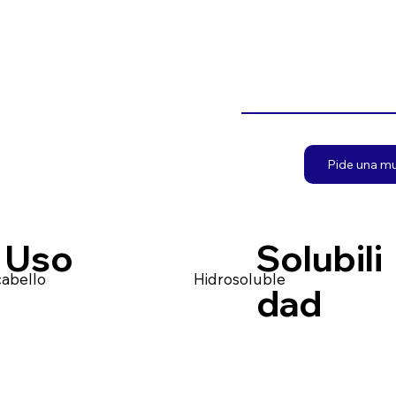
Pide una m
Uso
Solubili
cabello
Hidrosoluble
dad