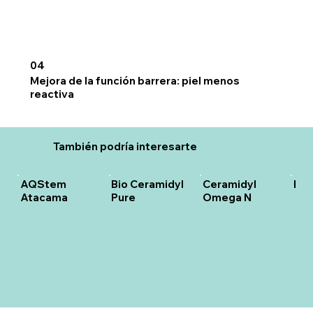
04
Mejora de la función barrera: piel menos
reactiva
También podría interesarte
AQStem
Bio Ceramidyl
Ceramidyl
Inc
Atacama
Pure
Omega N