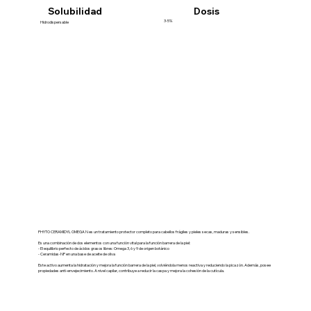
Dosis
Solubilidad
3-5%
Hidrodispersable
PHYTO CERAMIDYL OMEGA N es un tratamiento protector completo para cabellos frágiles y pieles secas, maduras y sensibles.
Es una combinación de dos elementos con una función vital para la función barrera de la piel:
- El equilibrio perfecto de ácidos grasos libres: Omega 3, 6 y 9 de origen botánico
- Ceramidas-NP en una base de aceite de oliva
Este activo aumenta la hidratación y mejora la función barrera de la piel, volviéndola menos reactiva y reduciendo la picazón. Además, posee
propiedades anti-envejecimiento. A nivel capilar, contribuye a reducir la caspa y mejora la cohesión de la cutícula.