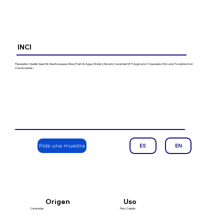
INCI
Plukenetia Volubilis Seed Oil, Olea Europaea (Olive) Fruit Oil, Aqua (Water), Glycerin, Ceramide NP, Polyglyceryl-10 laureate, Citric acid, Tocopherol (sin
Conservantes)
Pide una muestra
ES
EN
Uso
Origen
Ceramidas
Piel y Cabello