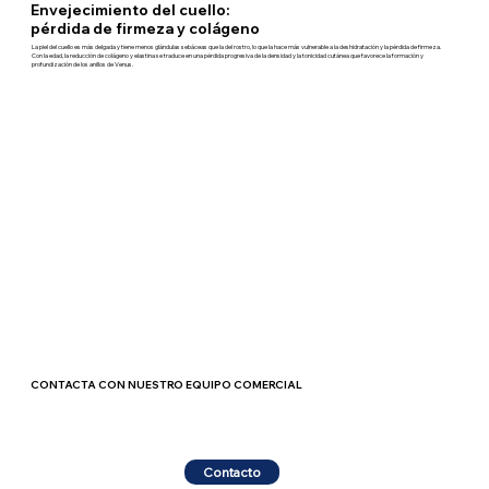
Envejecimiento del cuello:
pérdida de firmeza y colágeno
La piel del cuello es más delgada y tiene menos glándulas sebáceas que la del rostro, lo que la hace más vulnerable a la deshidratación y la pérdida de firmeza.
Con la edad, la reducción de colágeno y elastina se traduce en una pérdida progresiva de la densidad y la tonicidad cutánea que favorece la formación y
profundización de los anillos de Venus.
CONTACTA CON NUESTRO EQUIPO COMERCIAL
Contacto