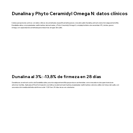
Dunalina y Phyto Ceramidyl Omega N: datos clínicos
Cobiosa propone dos activos con datos clínicos documentados específicamente para la zona del cuello: Dunalina, extracto de la microalga extremófila
Dunaliella salina, con propiedades reafirmantes demostradas; y Phyto Ceramidyl Omega N, complejo botánico de ceramidas NP y ácidos grasos
omega, con capacidad documentada para reducir las arrugas del cuello.
Dunalina al 3%: -13,8% de firmeza en 28 días
Dunalina es un extracto activo de Dunaliella salina, una microalga extremófila que produce carotenoides como mecanismo de supervivencia en
entornos hostiles. Aplicada al 3% en formulación cosmética, ha demostrado fuertes propiedades reafirmantes sobre los anillos de Venus del cuello, con
una reducción medida del índice de firmeza del -13,8% en 28 días de uso en voluntarios.