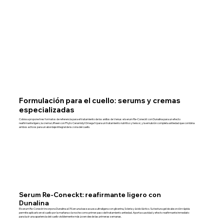
Formulación para el cuello: serums y cremas
especializadas
Cobiosa propone tres formatos de referencia para el tratamiento de los anillos de Venus: el serum Re-Coneckt con Dunalina para un efecto
reafirmante ligero, la crema Lifteen con Phyto Ceramidyl Omega N para un tratamiento nutritivo y tensor, y la emulsión completa antiedad que combina
ambos activos para un abordaje integral de la zona del cuello.
Serum Re-Coneckt: reafirmante ligero con
Dunalina
El serum Re-Coneckt incorpora Dunalina al 3% en una base acuosa ultraligera con glicerina, Scleria y ácido láctico. Su textura gel de absorción rápida
permite aplicarlo en el cuello por la mañana o la noche como primer paso del tratamiento antiedad. Aporta suavidad y efecto reafirmante inmediato
para lucir una apariencia del cuello visiblemente más joven desde las primeras semanas.