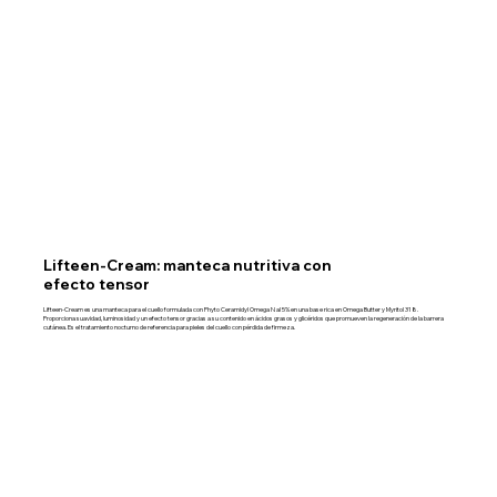
Lifteen-Cream: manteca nutritiva con
efecto tensor
Lifteen-Cream es una manteca para el cuello formulada con Phyto Ceramidyl Omega N al 5% en una base rica en Omega Butter y Myritol 318.
Proporciona suavidad, luminosidad y un efecto tensor gracias a su contenido en ácidos grasos y glicéridos que promueven la regeneración de la barrera
cutánea. Es el tratamiento nocturno de referencia para pieles del cuello con pérdida de firmeza.