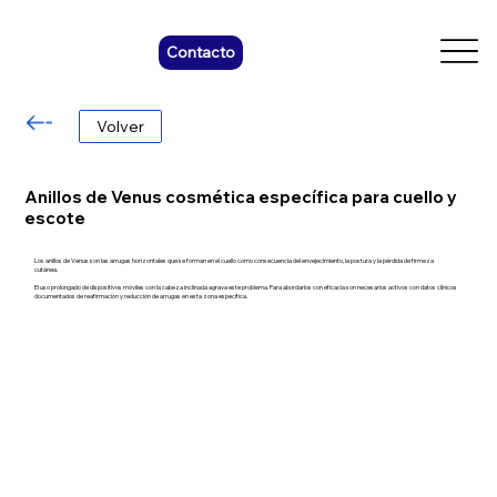
Contacto
Volver
Anillos de Venus cosmética específica para cuello y
escote
Los anillos de Venus son las arrugas horizontales que se forman en el cuello como consecuencia del envejecimiento, la postura y la pérdida de firmeza
cutánea.
El uso prolongado de dispositivos móviles con la cabeza inclinada agrava este problema. Para abordarlos con eficacia son necesarios activos con datos clínicos
documentados de reafirmación y reducción de arrugas en esta zona específica.