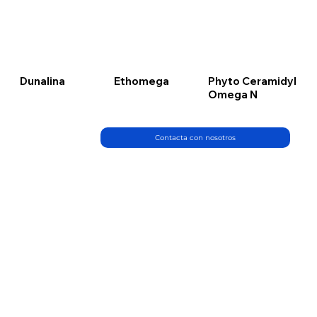
Dunalina
Ethomega
Phyto Ceramidyl
Omega N
Contacta con nosotros