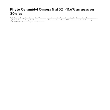
Phyto Ceramidyl Omega N al 5%: -11,6% arrugas en
30 días
Phyto Ceramidyl Omega N combina ceramidas NP con ácidos grasos de la semilla de Plukenetia volubilis y glicéridos del aceite de Olea europaea en un
equilibrio diseñado para el transporte óptimo de ceramidas hasta la barrera cutánea. Aplicado al 5%, ha mostrado una reducción de las arrugas del
cuello del -11,6% en 30 días, con mejora visible de la textura.