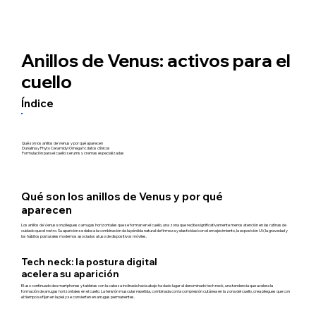
Anillos de Venus: activos para el
cuello
Índice
Qué son los anillos de Venus y por qué aparecen
Dunalina y Phyto Ceramidyl Omega N: datos clínicos
Formulación para el cuello: serums y cremas especializadas
Qué son los anillos de Venus y por qué
aparecen
Los anillos de Venus son pliegues o arrugas horizontales que se forman en el cuello, una zona que recibe significativamente menos atención en las rutinas de
cuidado que el rostro. Su aparición se debe a la combinación de la pérdida natural de firmeza y elasticidad con el envejecimiento, la exposición UV, la gravedad y
los hábitos posturales modernos asociados al uso de dispositivos móviles.
Tech neck: la postura digital
acelera su aparición
El uso continuado de smartphones y tabletas con la cabeza inclinada hacia abajo ha dado lugar al denominado tech neck, una tendencia que acelera la
formación de arrugas horizontales en el cuello. La tensión muscular repetida, combinada con la compresión cutánea en la zona del cuello, crea pliegues que con
el tiempo se fijan en la piel y se convierten en arrugas permanentes.