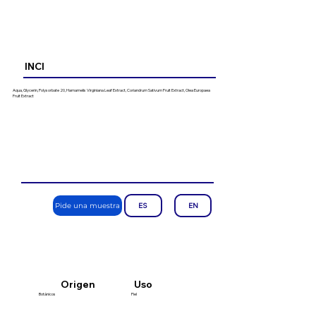
INCI
Aqua, Glycerin, Polysorbate 20, Hamamelis Virginiana Leaf Extract, Coriandrum Sativum Fruit Extract, Olea Europaea
Fruit Extract
Pide una muestra
ES
EN
Uso
Origen
Botánicos
Piel