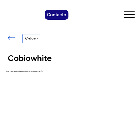
Contacto
Volver
Cobiowhite
Complejo antioxidante para la hiperpigmentación