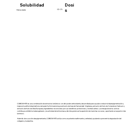
Dosi
Solubilidad
s
0,5-2%
Hidrosoluble
COBIOWHITE es una combinación de extractos botánicos con alto poder antioxidante, desarrollada para ayudar a reducir la hiperpigmentación y
mejorar la uniformidad del tono de la piel. Su fórmula incluye extracto de hoja de Hamamelis Virginiana, extracto de fruto de Coriandrum Sativum y
extracto de fruto de Olea Europaea, ingredientes reconocidos por sus beneficios protectores y revitalizantes. La sinergia de estos activos
contribuye a inhibir la melanogénesis y la actividad de la tirosinasa, disminuyendo así la aparición de manchas oscuras y aportando un aspecto más
luminoso.
Además de su acción despigmentante, COBIOWHITE actúa como un potente reafirmante y antiedad, ayudando a prevenir la degradación del
colágeno y la elastina.