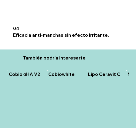
04
Eficacia anti-manchas sin efecto irritante.
También podría interesarte
Cobio αHA V2
Cobiowhite
Lipo Ceravit C
Mak