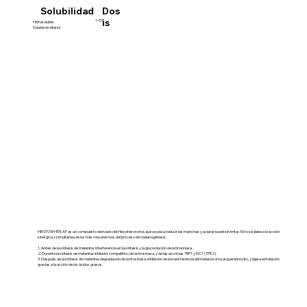
Dos
Solubilidad
is
1-5%
Hidrosoluble
Soluble en etanol
HENTOWHITE AF es un compuesto derivado del Hexylresorcinol, que ayuda a reducir las manchas y aclarar la piel sin irritar. Esto se debe a la acción
sinérgica y simultánea de los tres mecanismos del proceso de melanogénesis:
1. Antes de la síntesis de melanina: Interferencia en la síntesis y la glucosilación de la tirosinasa.
2. Durante la síntesis de melanina: inhibidor competitivo de la tirosinasa, y de las enzimas TRP1 y DCT (TPR2).
3. Después de la síntesis de melanina: degradación de la tirosinasa, inhibición de la transferencia del melanosoma al queratinocito, y ligera exfoliación
gracias a la acción de los ácidos grasos.