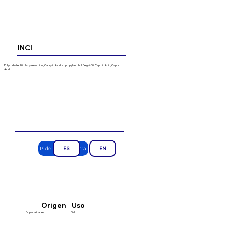
INCI
Polysorbate 20, Hexylresorcinol, Caprylic Acid, Isopropyl alcohol, Peg-400, Caproic Acid, Capric
Acid
Pide una muestra
ES
EN
Uso
Origen
Especialidades
Piel