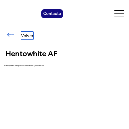
Contacto
Volver
Hentowhite AF
Complejo innovador para reducir manchas y aclarar la piel