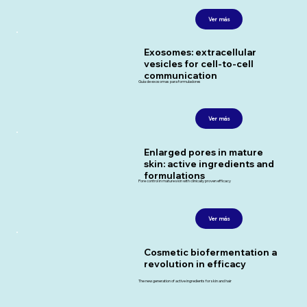
Ver más
Exosomes: extracellular
vesicles for cell-to-cell
communication
Guía de exosomas para formuladores
Ver más
Enlarged pores in mature
skin: active ingredients and
formulations
Pore control in mature skin with clinically proven efficacy
Ver más
Cosmetic biofermentation a
revolution in efficacy
The new generation of active ingredients for skin and hair