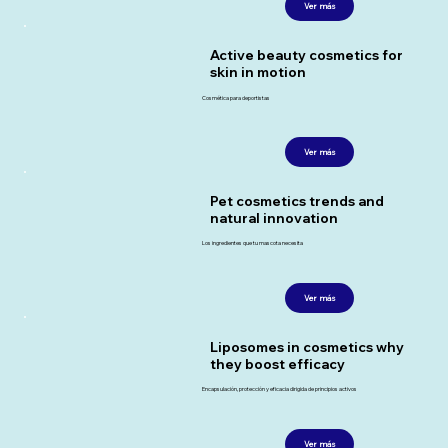
Ver más
Active beauty cosmetics for
skin in motion
Cosmética para deportistas
Ver más
Pet cosmetics trends and
natural innovation
Los ingredientes que tu mascota necesita
Ver más
Liposomes in cosmetics why
they boost efficacy
Encapsulación, protección y eficacia dirigida de principios activos
Ver más