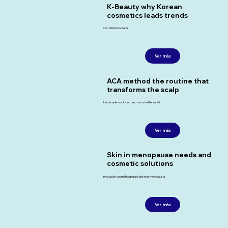
K-Beauty why Korean
cosmetics leads trends
Cosmética Coreana
Ver más
ACA method the routine that
transforms the scalp
¡Una simple revolución que marca la diferencia!
Ver más
Skin in menopause needs and
cosmetic solutions
Innovación cosmética para la piel en la menopausia.
Ver más