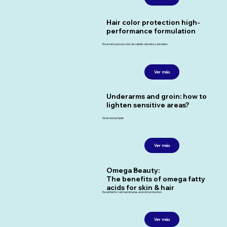
Hair color protection high-
performance formulation
El secreto para un color de cabello vibrante y duradero
Ver más
Underarms and groin: how to
lighten sensitive areas?
Groin and armpits
Ver más
Omega Beauty:
The benefits of omega fatty
acids for skin & hair
Essential for cell membranes and skin protection.
Ver más