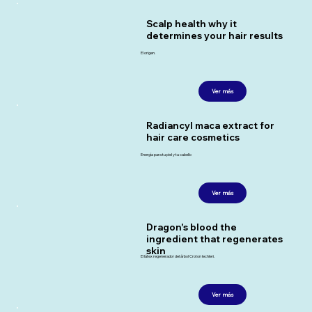
Scalp health why it
determines your hair results
El origen.
Ver más
Radiancyl maca extract for
hair care cosmetics
Energía para tu piel y tu cabello
Ver más
Dragon's blood the
ingredient that regenerates
skin
El látex regenerador del árbol Croton lechleri.
Ver más