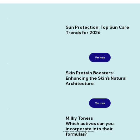
Sun Protection: Top Sun Care
Trends for 2026
Ver más
Skin Protein Boosters:
Enhancing the Skin’s Natural
Architecture
Ver más
Milky Toners
Which actives can you
incorporate into their
El tónico lechoso que arrasa en K-Beauty.
formulas?