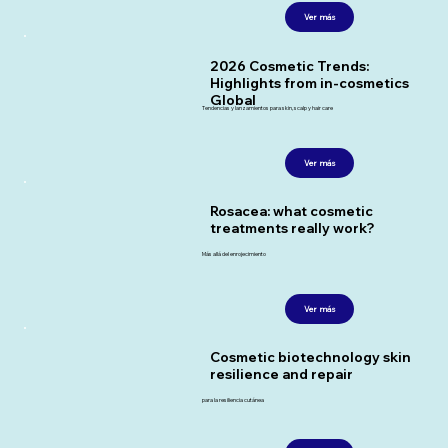
Ver más
2026 Cosmetic Trends:
Highlights from in-cosmetics
Global
Tendencias y lanzamientos para skin, scalp y hair care
Ver más
Rosacea: what cosmetic
treatments really work?
Más allá del enrojecimiento
Ver más
Cosmetic biotechnology skin
resilience and repair
para la resiliencia cutánea