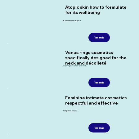
Atopic skin how to formulate
for its wellbeing
#DiadelasPielesAtópicas
Ver más
Venus rings cosmetics
specifically designed for the
neck and décolleté
Don't forget to check your neck
Ver más
Feminine intimate cosmetics
respectful and effective
¡Rompamos el tabú!
Ver más